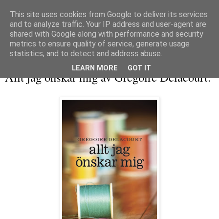
This site uses cookies from Google to deliver its services
and to analyze traffic. Your IP address and user-agent are
shared with Google along with performance and security
metrics to ensure quality of service, generate usage
▼
statistics, and to detect and address abuse.
torsdag 8 oktober 2015
LEARN MORE
GOT IT
Allt jag önskar mig av Grégoire Delacourt.