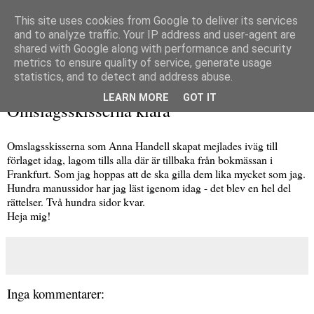
This site uses cookies from Google to deliver its services
and to analyze traffic. Your IP address and user-agent are
shared with Google along with performance and security
metrics to ensure quality of service, generate usage
▼
statistics, and to detect and address abuse.
fredag 16 oktober 2015
LEARN MORE
GOT IT
Omslagsskisserna klara
Omslagsskisserna som Anna Handell skapat mejlades iväg till
förlaget idag, lagom tills alla där är tillbaka från bokmässan i
Frankfurt. Som jag hoppas att de ska gilla dem lika mycket som jag.
Hundra manussidor har jag läst igenom idag - det blev en hel del
rättelser. Två hundra sidor kvar.
Heja mig!
Inga kommentarer: