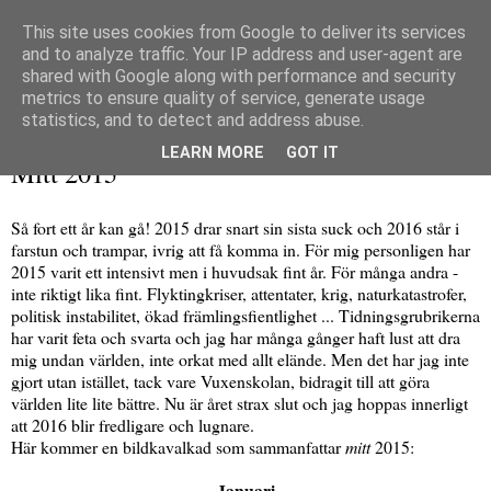
This site uses cookies from Google to deliver its services
and to analyze traffic. Your IP address and user-agent are
shared with Google along with performance and security
metrics to ensure quality of service, generate usage
▼
statistics, and to detect and address abuse.
torsdag 31 december 2015
LEARN MORE
GOT IT
Mitt 2015
Så fort ett år kan gå! 2015 drar snart sin sista suck och 2016 står i
farstun och trampar, ivrig att få komma in. För mig personligen har
2015 varit ett intensivt men i huvudsak fint år. För många andra -
inte riktigt lika fint. Flyktingkriser, attentater, krig, naturkatastrofer,
politisk instabilitet, ökad främlingsfientlighet ... Tidningsgrubrikerna
har varit feta och svarta och jag har många gånger haft lust att dra
mig undan världen, inte orkat med allt elände. Men det har jag inte
gjort utan istället, tack vare Vuxenskolan, bidragit till att göra
världen lite lite bättre. Nu är året strax slut och jag hoppas innerligt
att 2016 blir fredligare och lugnare.
Här kommer en bildkavalkad som sammanfattar
mitt
2015:
Januari