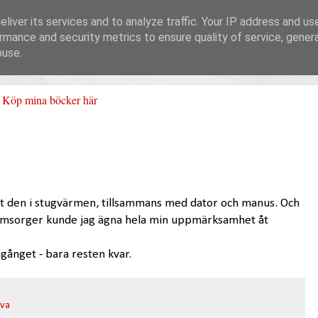
liver its services and to analyze traffic. Your IP address and us
rmance and security metrics to ensure quality of service, gene
buse.
Köp mina böcker här
ingat den i stugvärmen, tillsammans med dator och manus. Och
 omsorger kunde jag ägna hela min uppmärksamhet åt
ånget - bara resten kvar.
iva