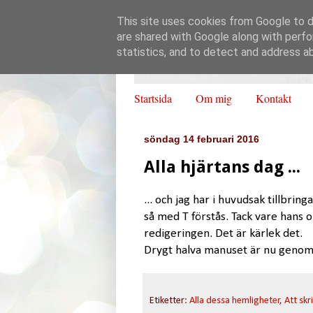
This site uses cookies from Google to de
are shared with Google along with perfo
statistics, and to detect and address a
Startsida
Om mig
Kontakt
söndag 14 februari 2016
Alla hjärtans dag ...
... och jag har i huvudsak tillbr
så med T förstås. Tack vare hans
redigeringen. Det är kärlek det.
Drygt halva manuset är nu genomg
Etiketter:
Alla dessa hemligheter
,
Att skr