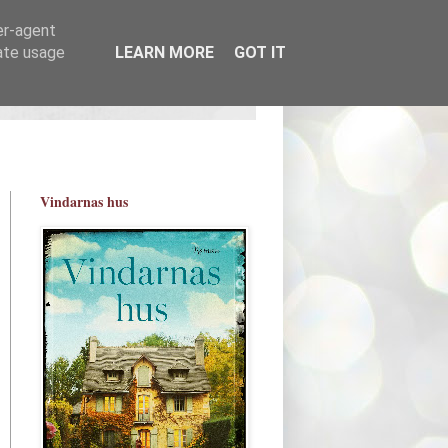
er-agent
rate usage
LEARN MORE
GOT IT
Vindarnas hus