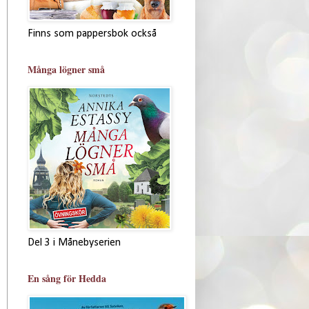
Finns som pappersbok också
Många lögner små
Del 3 i Månebyserien
En sång för Hedda