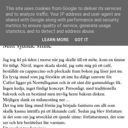
This site uses cookies from Google to deliver its services
and to analyze traffic. Your IP address and user-agent are
shared with Google along with performance and security
metrics to ensure quality of service, generate usage
▼
statistics, and to detect and address abuse.
fredag 18 mars 2016
LEARN MORE
GOT IT
Mitt sjunde sinne
Jag tog fel på tiden i morse när jag skulle till ett möte, kom en timme
för tidigt. Nåväl, ingen skada skedd, jag satte mig på ett café,
beställde en cappuccino och plockade fram boken jag läser just nu.
En lyxig stund som jag försökte att inte ha dåligt samvete för.
Caféet ligger på Norrtullsgatan och är ett sånt där gammaldags fik.
Ingen kedja, inget färdigt koncept. Personligt, med traditionella
bakverk och en bestämd men trevlig herre bakom disken.
Möjligen slank en milanostång ner ...
Det tog inte lång stund förrän jag började fantisera om allt som
skulle kunna inträffa på ett liknande café. Sedan jag blev författare
är det som om jag utvecklat ett sjunde sinne: författarsinnet, det som
ser och hör berättelser lite varstans.
Ett mycket trevligt sinne.