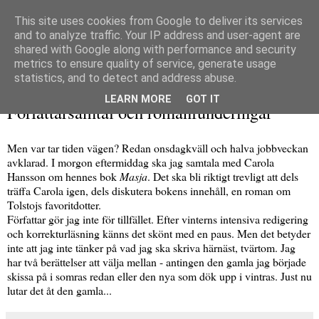
This site uses cookies from Google to deliver its services
and to analyze traffic. Your IP address and user-agent are
shared with Google along with performance and security
metrics to ensure quality of service, generate usage
▼
statistics, and to detect and address abuse.
onsdag 6 april 2016
LEARN MORE
GOT IT
Författarsamtal och romanfunderingar
Men var tar tiden vägen? Redan onsdagkväll och halva jobbveckan
avklarad. I morgon eftermiddag ska jag samtala med Carola
Hansson om hennes bok
Masja
. Det ska bli riktigt trevligt att dels
träffa Carola igen, dels diskutera bokens innehåll, en roman om
Tolstojs favoritdotter.
Författar gör jag inte för tillfället. Efter vinterns intensiva redigering
och korrekturläsning känns det skönt med en paus. Men det betyder
inte att jag inte tänker på vad jag ska skriva härnäst, tvärtom. Jag
har två berättelser att välja mellan - antingen den gamla jag började
skissa på i somras redan eller den nya som dök upp i vintras. Just nu
lutar det åt den gamla...