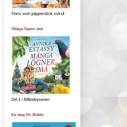
Finns som pappersbok också
Många lögner små
Del 3 i Månebyserien
En sång för Hedda