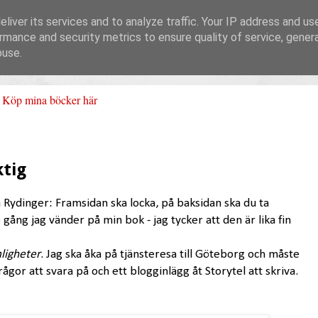
liver its services and to analyze traffic. Your IP address and us
rmance and security metrics to ensure quality of service, gene
buse.
Köp mina böcker här
ktig
a Rydinger: Framsidan ska locka, på baksidan ska du ta
e gång jag vänder på min bok - jag tycker att den är lika fin
ligheter
. Jag ska åka på tjänsteresa till Göteborg och måste
ågor att svara på och ett blogginlägg åt Storytel att skriva.