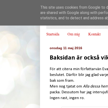
This site uses cookies from Google to de
are shared with Google along with perfo
statistics, and to detect and address a
Startsida
Om mig
Kontakt
onsdag 11 maj 2016
Baksidan är också vi
För att citera min författarvän Ev
beslutet. Därför blir jag glad varj
bak som fram.
Men nog tjatat om
Alla dessa hem
packa. Dessutom har jag intervjufr
Ingen rast, ingen ro.