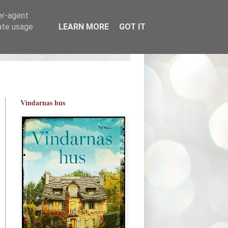
er-agent
rate usage
LEARN MORE
GOT IT
Vindarnas hus