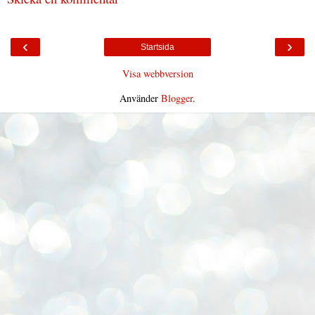
‹
›
Startsida
Visa webbversion
Använder
Blogger
.