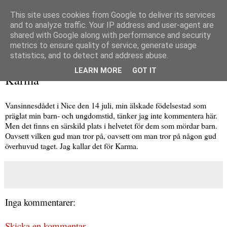
This site uses cookies from Google to deliver its services
and to analyze traffic. Your IP address and user-agent are
shared with Google along with performance and security
metrics to ensure quality of service, generate usage
▼
statistics, and to detect and address abuse.
lördag 16 juli 2016
LEARN MORE
GOT IT
Karma
Vansinnesdådet i Nice den 14 juli, min älskade födelsestad som
präglat min barn- och ungdomstid, tänker jag inte kommentera här.
Men det finns en särskild plats i helvetet för dem som mördar barn.
Oavsett vilken gud man tror på, oavsett om man tror på någon gud
överhuvud taget. Jag kallar det för Karma.
Inga kommentarer:
Skicka en kommentar