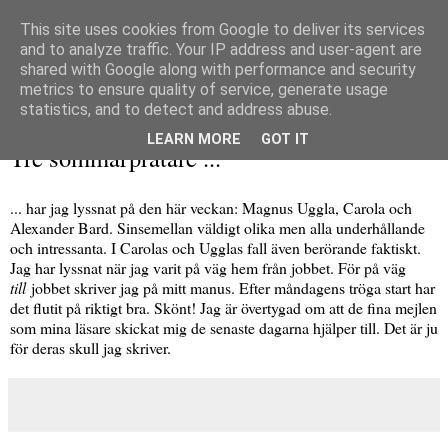
This site uses cookies from Google to deliver its services
and to analyze traffic. Your IP address and user-agent are
shared with Google along with performance and security
metrics to ensure quality of service, generate usage
▼
statistics, and to detect and address abuse.
onsdag 10 augusti 2016
LEARN MORE
GOT IT
Tre sommarpratare ...
... har jag lyssnat på den här veckan: Magnus Uggla, Carola och
Alexander Bard. Sinsemellan väldigt olika men alla underhållande
och intressanta. I Carolas och Ugglas fall även berörande faktiskt.
Jag har lyssnat när jag varit på väg hem från jobbet. För på väg
till
jobbet skriver jag på mitt manus. Efter måndagens tröga start har
det flutit på riktigt bra. Skönt! Jag är övertygad om att de fina mejlen
som mina läsare skickat mig de senaste dagarna hjälper till. Det är ju
för deras skull jag skriver.