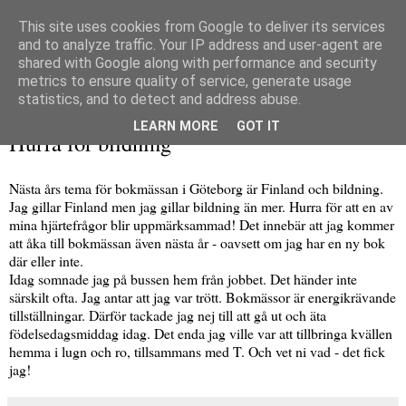
This site uses cookies from Google to deliver its services
and to analyze traffic. Your IP address and user-agent are
shared with Google along with performance and security
metrics to ensure quality of service, generate usage
▼
statistics, and to detect and address abuse.
måndag 26 september 2016
LEARN MORE
GOT IT
Hurra för bildning
Nästa års tema för bokmässan i Göteborg är Finland och bildning.
Jag gillar Finland men jag gillar bildning än mer. Hurra för att en av
mina hjärtefrågor blir uppmärksammad! Det innebär att jag kommer
att åka till bokmässan även nästa år - oavsett om jag har en ny bok
där eller inte.
Idag somnade jag på bussen hem från jobbet. Det händer inte
särskilt ofta. Jag antar att jag var trött. Bokmässor är energikrävande
tillställningar. Därför tackade jag nej till att gå ut och äta
födelsedagsmiddag idag. Det enda jag ville var att tillbringa kvällen
hemma i lugn och ro, tillsammans med T. Och vet ni vad - det fick
jag!