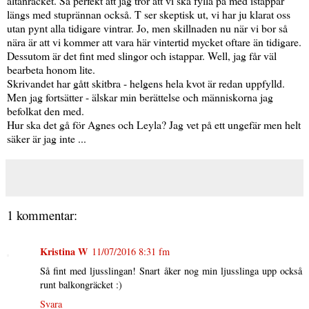
altanräcket. Så perfekt att jag tror att vi ska fylla på med istappar
längs med stuprännan också. T ser skeptisk ut, vi har ju klarat oss
utan pynt alla tidigare vintrar. Jo, men skillnaden nu när vi bor så
nära är att vi kommer att vara här vintertid mycket oftare än tidigare.
Dessutom är det fint med slingor och istappar. Well, jag får väl
bearbeta honom lite.
Skrivandet har gått skitbra - helgens hela kvot är redan uppfylld.
Men jag fortsätter - älskar min berättelse och människorna jag
befolkat den med.
Hur ska det gå för Agnes och Leyla? Jag vet på ett ungefär men helt
säker är jag inte ...
1 kommentar:
Kristina W
11/07/2016 8:31 fm
Så fint med ljusslingan! Snart åker nog min ljusslinga upp också
runt balkongräcket :)
Svara