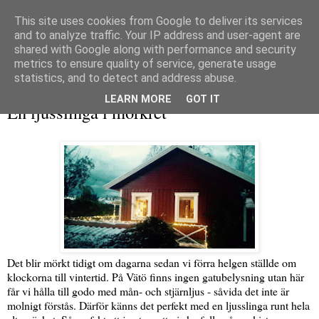
This site uses cookies from Google to deliver its services
and to analyze traffic. Your IP address and user-agent are
shared with Google along with performance and security
metrics to ensure quality of service, generate usage
▼
statistics, and to detect and address abuse.
lördag 5 november 2016
LEARN MORE
GOT IT
En ljusslinga i mörkret
Det blir mörkt tidigt om dagarna sedan vi förra helgen ställde om
klockorna till vintertid. På Vätö finns ingen gatubelysning utan här
får vi hålla till godo med mån- och stjärnljus - såvida det inte är
molnigt förstås. Därför känns det perfekt med en ljusslinga runt hela