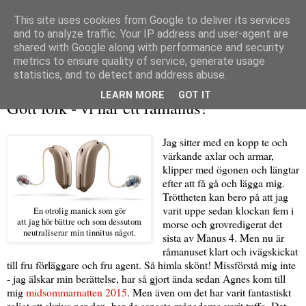
This site uses cookies from Google to deliver its services
and to analyze traffic. Your IP address and user-agent are
shared with Google along with performance and security
metrics to ensure quality of service, generate usage
▼
statistics, and to detect and address abuse.
söndag 8 januari 2017
LEARN MORE
GOT IT
Gott folk - vi har ett råmanus!
Jag sitter med en kopp te och
värkande axlar och armar,
klipper med ögonen och längtar
efter att få gå och lägga mig.
Tröttheten kan bero på att jag
varit uppe sedan klockan fem i
En otrolig manick som gör
att jag hör bättre och som dessutom
morse och grovredigerat det
neutraliserar min tinnitus något.
sista av Manus 4. Men nu är
råmanuset klart och ivägskickat
till fru förläggare och fru agent. Så himla skönt! Missförstå mig inte
- jag älskar min berättelse, har så gjort ända sedan Agnes kom till
mig
midsommarnatten 2015
. Men även om det har varit fantastiskt
roligt att skriva ner den, har de senaste månaderna varit tuffa. Det