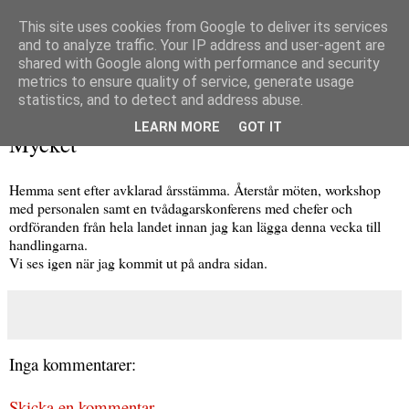
This site uses cookies from Google to deliver its services
and to analyze traffic. Your IP address and user-agent are
shared with Google along with performance and security
metrics to ensure quality of service, generate usage
▼
statistics, and to detect and address abuse.
måndag 27 mars 2017
LEARN MORE
GOT IT
Mycket
Hemma sent efter avklarad årsstämma. Återstår möten, workshop
med personalen samt en tvådagarskonferens med chefer och
ordföranden från hela landet innan jag kan lägga denna vecka till
handlingarna.
Vi ses igen när jag kommit ut på andra sidan.
Inga kommentarer:
Skicka en kommentar