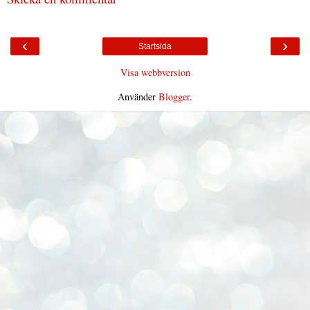
‹
›
Startsida
Visa webbversion
Använder
Blogger
.