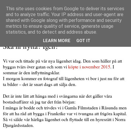
This site uses cookies from Google to deliver its services
and to analyze traffic. Your IP address and user-agent are
shared with Google along with performance and security
metrics to ensure quality of service, generate usage
▼
statistics, and to detect and address abuse.
torsdag 20 april 2017
LEARN MORE
GOT IT
Ska ni flytta? Igen?
Vi var och tittade på vår nya lägenhet idag. Den som håller på att
byggas tvärs över gatan och som vi
köpte i november 2015
. I
sommar är den inflyttningsklar.
I morgon kommer en fotograf till lägenheten vi bor i just nu för att
ta bilder – det är snart dags att sälja den.
Det är inte lätt att hänga med i svängarna när det gäller våra
bostadsaffärer så jag tar det från början:
I många år bodde och trivdes vi i Gamla Filmstaden i Råsunda men
för att ha råd att bygga i Frankrike var vi tvungna att frigöra kapital.
Så vi sålde vår härliga lägenhet och flyttade till en hyresrätt i Norra
Djurgårdsstaden.