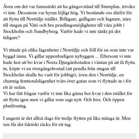
Även om det var fantastiskt att ha gångavstånd till Stureplan, trivdes
vi inte. Dessutom var hyran löjligt hög. Vi bestämde oss därför för
att flytta till Norrtälje istället. Billigare, gulligare och lugnare, nära
till stugan på Vätö och bra pendlingsmöjligheter till våra jobb i
Stockholm och Sundbyberg. Varför hade vi inte tänkt på det
tidigare?
Vi tittade på olika lägenheter i Norrtälje och föll för en som inte var
byggd ännu. Vi gillar uppenbarligen nybyggen ... Eftersom vi inte
hade lust att bo kvar i Norra Djurgårdsstaden i väntan på att få flytta
in, köpte vi en övergångsbostad (att pendla från stugan till
Stockholm skulle ha varit för jobbigt), även den i Norrtälje, en
charmig femtiotalslägenhet tvärs över gatan som vi flyttade in i för
ett år sedan.
Vi har fått frågan varför vi inte lika gärna bor kvar i den istället för
att flytta igen men vi gillar som sagt nytt. Och hiss. Och öppen
planlösning.
I augusti är det alltså dags för tredje flytten på lika många år. Men
sen får det faktiskt räcka för ett tag.