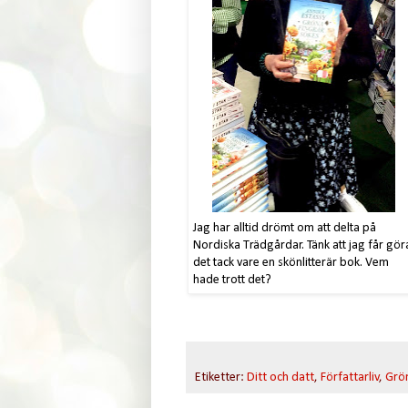
Jag har alltid drömt om att delta på
Nordiska Trädgårdar. Tänk att jag får gö
det tack vare en skönlitterär bok. Vem
hade trott det?
Etiketter:
Ditt och datt
,
Författarliv
,
Grön