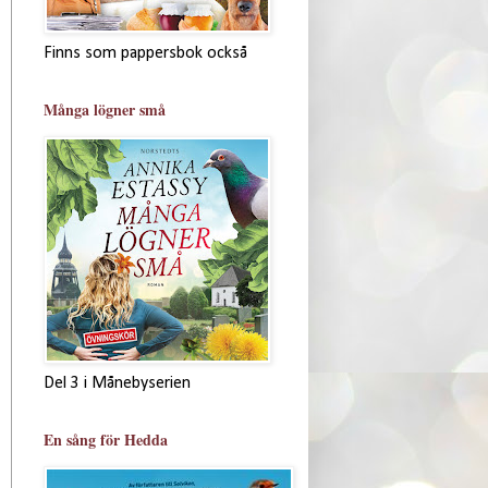
Finns som pappersbok också
Många lögner små
Del 3 i Månebyserien
En sång för Hedda