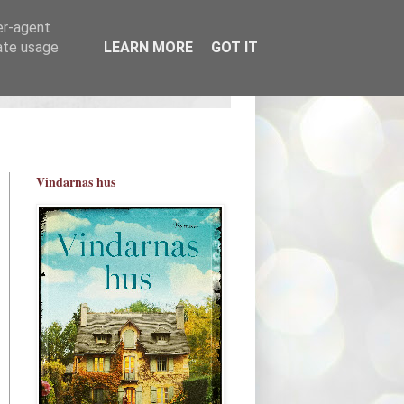
er-agent
rate usage
LEARN MORE
GOT IT
Vindarnas hus