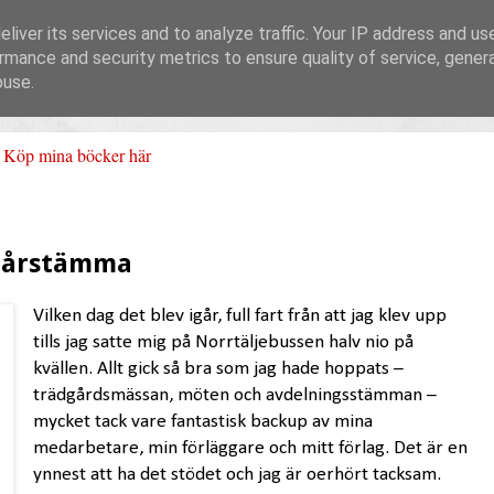
liver its services and to analyze traffic. Your IP address and us
rmance and security metrics to ensure quality of service, gene
buse.
Köp mina böcker här
 årstämma
Vilken dag det blev igår, full fart från att jag klev upp
tills jag satte mig på Norrtäljebussen halv nio på
kvällen. Allt gick så bra som jag hade hoppats –
trädgårdsmässan, möten och avdelningsstämman –
mycket tack vare fantastisk backup av mina
medarbetare, min förläggare och mitt förlag. Det är en
ynnest att ha det stödet och jag är oerhört tacksam.