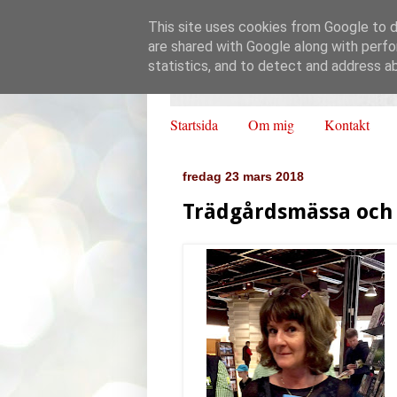
This site uses cookies from Google to de
are shared with Google along with perfo
statistics, and to detect and address a
Startsida
Om mig
Kontakt
fredag 23 mars 2018
Trädgårdsmässa och