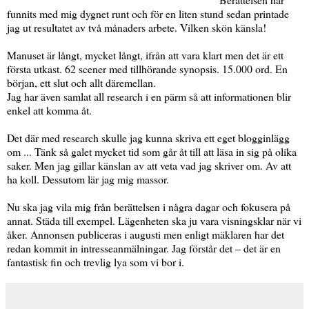
funnits med mig dygnet runt och för en liten stund sedan printade
jag ut resultatet av två månaders arbete. Vilken skön känsla!
Manuset är långt, mycket långt, ifrån att vara klart men det är ett
första utkast. 62 scener med tillhörande synopsis. 15.000 ord. En
början, ett slut och allt däremellan.
Jag har även samlat all research i en pärm så att informationen blir
enkel att komma åt.
Det där med research skulle jag kunna skriva ett eget blogginlägg
om ... Tänk så galet mycket tid som går åt till att läsa in sig på olika
saker. Men jag gillar känslan av att veta vad jag skriver om. Av att
ha koll. Dessutom lär jag mig massor.
Nu ska jag vila mig från berättelsen i några dagar och fokusera på
annat. Städa till exempel. Lägenheten ska ju vara visningsklar när vi
åker. Annonsen publiceras i augusti men enligt mäklaren har det
redan kommit in intresseanmälningar. Jag förstår det – det är en
fantastisk fin och trevlig lya som vi bor i.