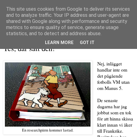
This site uses cookies from Google to deliver its services
and to analyze traffic. Your IP address and user-agent are
shared with Google along with performance and security
metrics to ensure quality of service, generate usage
▼
statistics, and to detect and address abuse.
torsdag 28 juni 2018
LEARN MORE
GOT IT
Yes, där satt den!
Nej, inlägget
handlar inte om
det pågående
fotbolls VM utan
om Manus 5.
De senaste
dagarna har jag
jobbat som en tok
för att hinna skissa
klart innan vi åker
En researchpärm kommer lastad.
till Frankrike.
Berättelsen har