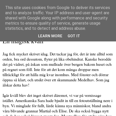
This site uses cookies from Google to deliver its services
and to analyze traffic. Your IP address and user-agent are
shared with Google along with performance and security
metrics to ensure quality of service, generate usage
▼
statistics, and to detect and address abuse.
fredag 17 augusti 2018
LEARN MORE
GOT IT
En magisk kväll
Jag fick mycket skrivet idag. Det tackar jag för, det är inte alltid som
orden, bra ord dessutom, flyter på lika obehindrat. Kanske berodde
det på vädret, på åskan som mullrade över bergen bakom huset och
på regnet som föll. Inte för att det kom många droppar men
tillräckligt för att hålla mig kvar inomhus. Med fönster och dörrar
öppna så klart, och utsikt över ett skummande Medelhav. Som jag
älskar detta hav!
Igår kväll blev det inget skrivet däremot, vi var på vernissage
istället. Amerikanska Sara hade bjudit in till en fotoutställning nere i
byn. Vi minglade för fullt, lärde känna nya människor, bland andra
våra blivande grannar Martial och Elise. De ska också bygga nytt
och de har också lämnat storstaden, Montpellier, för ett liv nära hav