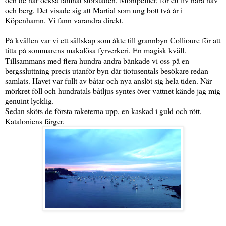
och berg. Det visade sig att Martial som ung bott två år i
Köpenhamn. Vi fann varandra direkt.
På kvällen var vi ett sällskap som åkte till grannbyn Collioure för att
titta på sommarens makalösa fyrverkeri. En magisk kväll.
Tillsammans med flera hundra andra bänkade vi oss på en
bergssluttning precis utanför byn där tiotusentals besökare redan
samlats. Havet var fullt av båtar och nya anslöt sig hela tiden. När
mörkret föll och hundratals båtljus syntes över vattnet kände jag mig
genuint lycklig.
Sedan sköts de första raketerna upp, en kaskad i guld och rött,
Kataloniens färger.