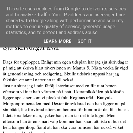
This site uses cookies from Google to deliver its services
and to analyze traffic. Your IP address and user-agent are
shared with Google along with performance and security
metrics to ensure quality of service, generate usage
▼
statistics, and to detect and address abuse.
måndag 21 januari 2019
LEARN MORE
GOT IT
Sju skrivdagar kvar
Dags för upploppet. Enligt min egen tidsplan har jag sju skrivdagar
på mig att skriva klart råversionen av Manus 5. Nästa vecka är vigd
åt genomläsning och redigering. Skulle tidsbrist uppstå har jag
faktiskt ett antal nätter att ta till också.
Just nu sitter jag i min fåtölj i storhuset med en filt runt benen
eftersom vi inte haft värmen på i natt. I keramikskålen på köksön
ligger apelsiner som vi plockat från Reginas träd i Banyuls.
Morgonpromenaden med Dexter är avklarad och han ligger nu på
sin bädd, lite förvirrad eftersom hemma för honom är det lilla huset.
I det stora leker man, tycker han, man tar det inte lugnt. Men
eftersom han är en smart valp kommer han snart att lista ut hur det
hela hänger ihop. Samt att han ska vara rumsren här också vilket
han inte riktigt begripit ännu.