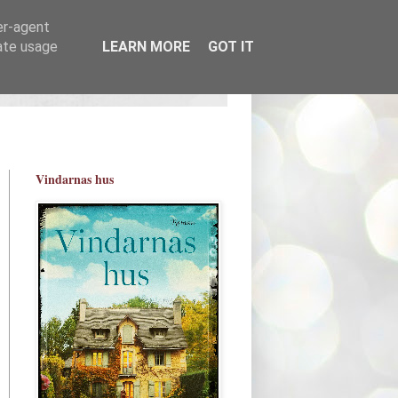
er-agent
rate usage
LEARN MORE
GOT IT
Vindarnas hus