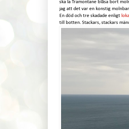
ska la Tramontane blåsa bort moln
jag att det var en konstig molnba
En död och tre skadade enligt
lok
till botten. Stackars, stackars män