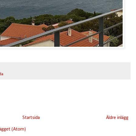
da
Startsida
Äldre inlägg
lägget (Atom)