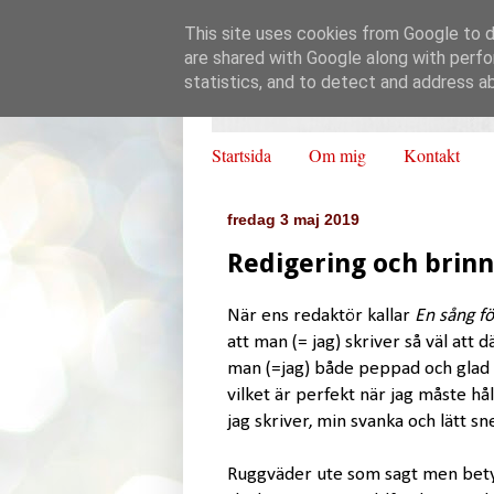
This site uses cookies from Google to de
are shared with Google along with perfo
statistics, and to detect and address a
Startsida
Om mig
Kontakt
fredag 3 maj 2019
Redigering och brin
När ens redaktör kallar
En sång f
att man (= jag) skriver så väl att d
man (=jag) både peppad och glad v
vilket är perfekt när jag måste hål
jag skriver, min svanka och lätt sn
Ruggväder ute som sagt men betyd