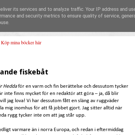
liver its services and to analyze traffic. Your IP address and us
rmance and security metrics to ensure quality of service, gene
buse.
Köp mina böcker här
nande fiskebåt
ör Hedda
för en varm och fin berättelse och dessutom tycker
är inte finns mycket för en redaktör att göra – ja, då blir
ill jag lova! Vi har dessutom fått en släng av ruggväder
la mig inomhus för att få jobbet gjort. Jag sitter alltid när
eda rygg tycker inte om att jag står upp.
ligt varmare än i norra Europa, och redan i eftermiddag