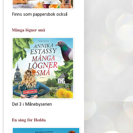
Finns som pappersbok också
Många lögner små
Del 3 i Månebyserien
En sång för Hedda