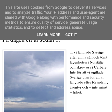
This site uses cookies from Google to deliver its services
and to analyze traffic. Your IP address and user-agent are
shared with Google along with performance and security
metrics to ensure quality of service, generate usage
▼
statistics, and to detect and address abuse.
tisdag 1 oktober 2019
LEARN MORE
GOT IT
På dagen ett år sedan ...
... vi lämnade Sverige
efter att ha sålt och tömt
lägenheten i Norrtälje,
och skrev oss i Cerbère.
Inte för att vi ogillade
Sverige utan för att vi
längtade efter förändring,
äventyr och – inte minst
– frihet.