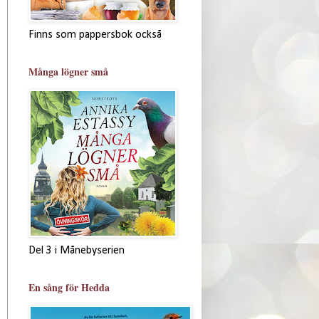
Finns som pappersbok också
Många lögner små
Del 3 i Månebyserien
En sång för Hedda