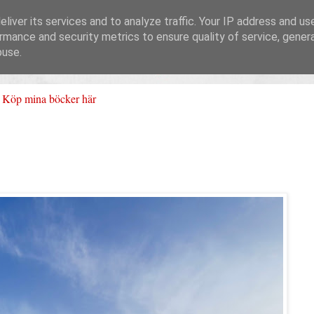
liver its services and to analyze traffic. Your IP address and us
rmance and security metrics to ensure quality of service, gene
buse.
Köp mina böcker här