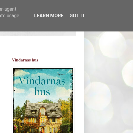
er-agent
rate usage
LEARN MORE
GOT IT
Vindarnas hus