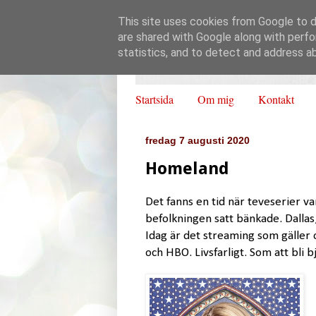
This site uses cookies from Google to de
are shared with Google along with perfo
statistics, and to detect and address a
Startsida
Om mig
Kontakt
fredag 7 augusti 2020
Homeland
Det fanns en tid när teveserier va
befolkningen satt bänkade. Dallas
Idag är det streaming som gäller 
och HBO. Livsfarligt. Som att bli 