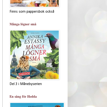
Finns som pappersbok också
Många lögner små
Del 3 i Månebyserien
En sång för Hedda