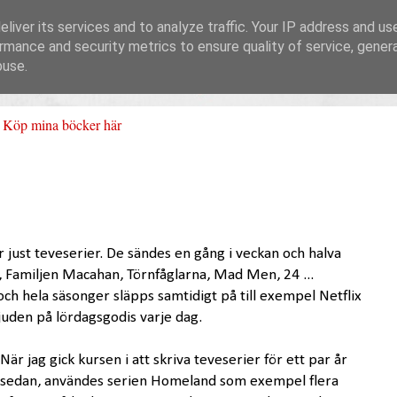
liver its services and to analyze traffic. Your IP address and us
rmance and security metrics to ensure quality of service, gene
buse.
Köp mina böcker här
r just teveserier. De sändes en gång i veckan och halva
, Familjen Macahan, Törnfåglarna, Mad Men, 24 ...
och hela säsonger släpps samtidigt på till exempel Netflix
bjuden på lördagsgodis varje dag.
När jag gick kursen i att skriva teveserier för ett par år
sedan, användes serien Homeland som exempel flera