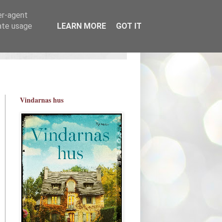
er-agent
rate usage
LEARN MORE
GOT IT
Vindarnas hus