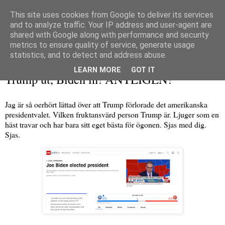
This site uses cookies from Google to deliver its services
and to analyze traffic. Your IP address and user-agent are
shared with Google along with performance and security
metrics to ensure quality of service, generate usage
▼
statistics, and to detect and address abuse.
lördag 7 november 2020
LEARN MORE
GOT IT
Trump ut, Biden in! ÄNTLIGEN!
Jag är så oerhört lättad över att Trump förlorade det amerikanska
presidentvalet. Vilken fruktansvärd person Trump är. Ljuger som en
häst travar och har bara sitt eget bästa för ögonen. Sjas med dig.
Sjas.