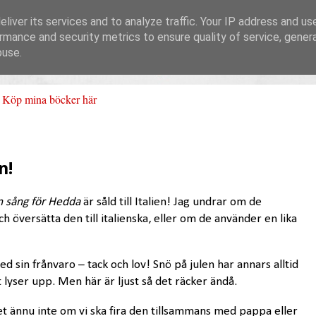
liver its services and to analyze traffic. Your IP address and us
rmance and security metrics to ensure quality of service, gene
buse.
Köp mina böcker här
n!
n sång för Hedda
är såld till Italien! Jag undrar om de
översätta den till italienska, eller om de använder en lika
d sin frånvaro – tack och lov! Snö på julen har annars alltid
et lyser upp. Men här är ljust så det räcker ändå.
i vet ännu inte om vi ska fira den tillsammans med pappa eller