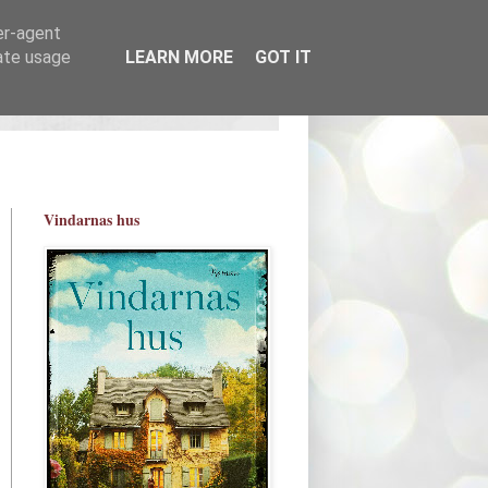
er-agent
rate usage
LEARN MORE
GOT IT
Vindarnas hus