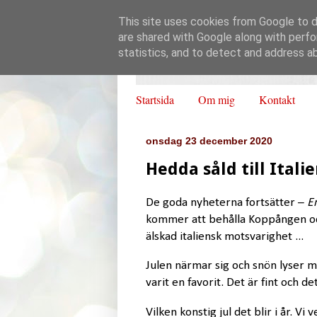
This site uses cookies from Google to de
are shared with Google along with perfo
statistics, and to detect and address a
Startsida
Om mig
Kontakt
onsdag 23 december 2020
Hedda såld till Italie
De goda nyheterna fortsätter –
E
kommer att behålla Koppången och 
älskad italiensk motsvarighet ...
Julen närmar sig och snön lyser me
varit en favorit. Det är fint och d
Vilken konstig jul det blir i år. V