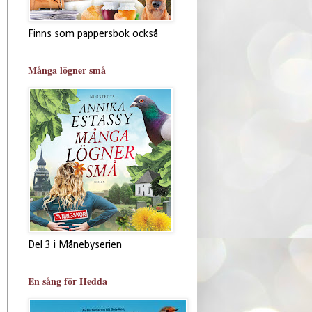
Finns som pappersbok också
Många lögner små
Del 3 i Månebyserien
En sång för Hedda