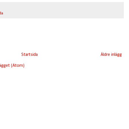
da
Startsida
Äldre inlägg
lägget (Atom)