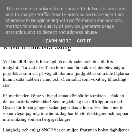
This site uses cookies from Google to deliver its services
and to analyze traffic. Your IP address and user-agent are
shared with Google along with performance and security
metrics to ensure quality of service, generate usage
▼
statistics, and to detect and address abuse.
torsdag 13 maj 2021
LEARN MORE
GOT IT
Kristi himmelsfärdsdag
Vi åkte till Banyuls för att gå på marknaden och titta till R:s
trädgård. "Ta vad ni vill", sa hon innan hon åkte så det blev några
purjolökar som var på väg att blomma, jordgubbar som inte fåglarna
hunnit sätta näbben i ännu och så en sallat som vuxit sig tillräckligt
stor.
På marknaden köpte vi bland annat körsbär från trakten – tänk att
det redan är körsbärstider! Senare gick jag ner till klipporna med
Dexter för första gången sedan jag stukade foten. Fast ända ner till
viken vågar jag mig inte ännu. Jag har blivit försiktigare och hoppar
inte omkring som en bergsget längre.
Långhelg och enligt SNCF har en miljon fransmän bokat tågbiljetter