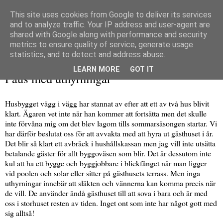
This site uses cookies from Google to deliver its services
and to analyze traffic. Your IP address and user-agent are
shared with Google along with performance and security
metrics to ensure quality of service, generate usage
▼
statistics, and to detect and address abuse.
lördag 22 januari 2022
LEARN MORE
GOT IT
Paus med uthyrningar
Husbygget vägg i vägg har stannat av efter att ett av två hus blivit
klart. Ägaren vet inte när han kommer att fortsätta men det skulle
inte förvåna mig om det blev lagom tills sommarsäsongen startar. Vi
har därför beslutat oss för att avvakta med att hyra ut gästhuset i år.
Det blir så klart ett avbräck i hushållskassan men jag vill inte utsätta
betalande gäster för allt byggoväsen som blir. Det är dessutom inte
kul att ha ett bygge och byggjobbare i blickfånget när man ligger
vid poolen och solar eller sitter på gästhusets terrass. Men inga
uthyrningar innebär att släkten och vännerna kan komma precis när
de vill. De använder ändå gästhuset till att sova i bara och är med
oss i storhuset resten av tiden. Inget ont som inte har något gott med
sig alltså!