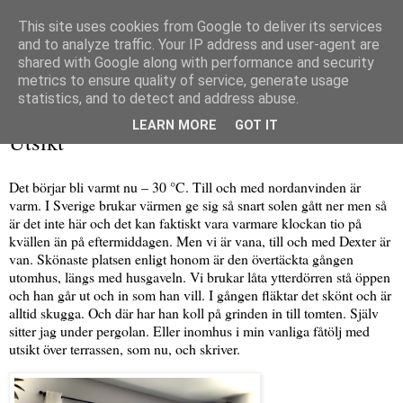
This site uses cookies from Google to deliver its services
and to analyze traffic. Your IP address and user-agent are
shared with Google along with performance and security
metrics to ensure quality of service, generate usage
▼
statistics, and to detect and address abuse.
måndag 26 juni 2023
LEARN MORE
GOT IT
Utsikt
Det börjar bli varmt nu – 30 °C. Till och med nordanvinden är
varm. I Sverige brukar värmen ge sig så snart solen gått ner men så
är det inte här och det kan faktiskt vara varmare klockan tio på
kvällen än på eftermiddagen. Men vi är vana, till och med Dexter är
van. Skönaste platsen enligt honom är den övertäckta gången
utomhus, längs med husgaveln. Vi brukar låta ytterdörren stå öppen
och han går ut och in som han vill. I gången fläktar det skönt och är
alltid skugga. Och där har han koll på grinden in till tomten. Själv
sitter jag under pergolan. Eller inomhus i min vanliga fåtölj med
utsikt över terrassen, som nu, och skriver.