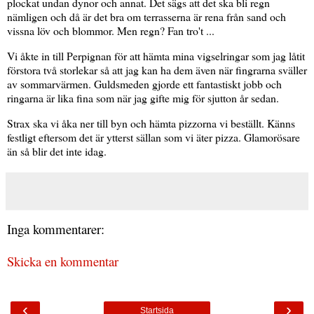
plockat undan dynor och annat. Det sägs att det ska bli regn
nämligen och då är det bra om terrasserna är rena från sand och
vissna löv och blommor. Men regn? Fan tro't ...
Vi åkte in till Perpignan för att hämta mina vigselringar som jag låtit
förstora två storlekar så att jag kan ha dem även när fingrarna sväller
av sommarvärmen. Guldsmeden gjorde ett fantastiskt jobb och
ringarna är lika fina som när jag gifte mig för sjutton år sedan.
Strax ska vi åka ner till byn och hämta pizzorna vi beställt. Känns
festligt eftersom det är ytterst sällan som vi äter pizza. Glamorösare
än så blir det inte idag.
Inga kommentarer:
Skicka en kommentar
‹
›
Startsida