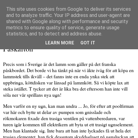
This site uses cookies from Google to deliver its services
and to analyze traffic. Your IP address and user-agent are
shared with Google along with performance and security
metrics to ensure quality of service, generate usage
▼
statistics, and to detect and address abuse.
lördag 30 mars 2024
LEARN MORE
GOT IT
Påskafton
Precis som i Sverige är det lamm som gäller på det franska
påskbordet. Det borde vi ha tänkt på när vi åkte iväg för att köpa en
lammstek tills ikväll – det fanns inte en enda ynka stek att
uppbringa, köttdisken var länsad på lammkött. Så vi köpte lax att
steka istället. T tycker att det är lika bra det eftersom han inte vill
söla ner vår sprillans nya ugn!
Men varför en ny ugn, kan man undra ... Jo, för efter att poolfirman
var här och bytte ut delar av pumpen som gnisslade och
rökmokaren fixade den trasiga ventilen på vattenberedaren, var
turen igår kommen till elektrikern att byta ut ett trasigt ugnselement.
Men han klantade sig. Inte bara att han inte lyckades få ut hela det
trasiga elementet, han fick dessutom skyddsglaset på ugnsluckan att