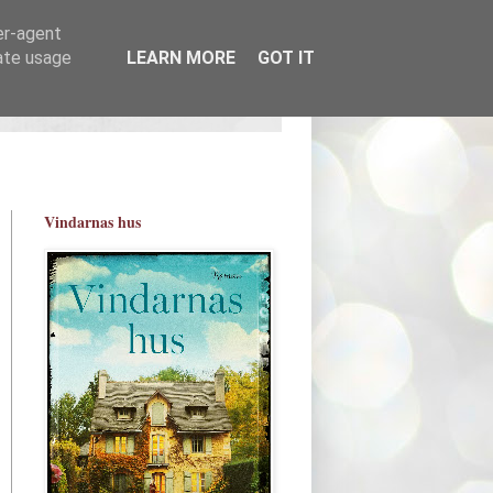
er-agent
rate usage
LEARN MORE
GOT IT
Vindarnas hus