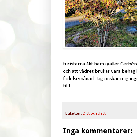
turisterna åkt hem (gäller Cerbèr
och att vädret brukar vara behagli
födelsemånad. Jag önskar mig inge
till!
Etiketter:
Ditt och datt
Inga kommentarer: