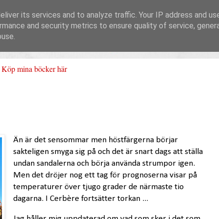
liver its services and to analyze traffic. Your IP address and us
rmance and security metrics to ensure quality of service, gene
buse.
Köp mina böcker här
Än är det sensommar men höstfärgerna börjar
sakteligen smyga sig på och det är snart dags att ställa
undan sandalerna och börja använda strumpor igen.
Men det dröjer nog ett tag för prognoserna visar på
temperaturer över tjugo grader de närmaste tio
dagarna. I Cerbère fortsätter torkan ...
Jag håller mig uppdaterad om vad som sker i det som