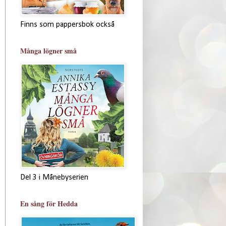
Finns som pappersbok också
Många lögner små
Del 3 i Månebyserien
En sång för Hedda