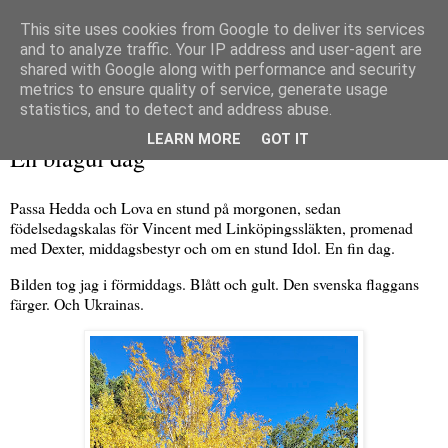
This site uses cookies from Google to deliver its services
and to analyze traffic. Your IP address and user-agent are
shared with Google along with performance and security
metrics to ensure quality of service, generate usage
▼
statistics, and to detect and address abuse.
lördag 12 oktober 2024
LEARN MORE
GOT IT
En blågul dag
Passa Hedda och Lova en stund på morgonen, sedan
födelsedagskalas för Vincent med Linköpingssläkten, promenad
med Dexter, middagsbestyr och om en stund Idol. En fin dag.
Bilden tog jag i förmiddags. Blått och gult. Den svenska flaggans
färger. Och Ukrainas.