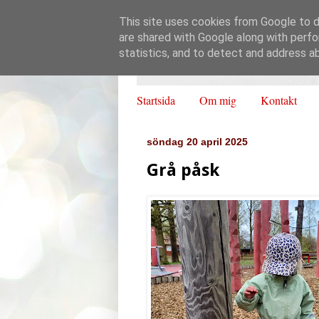
This site uses cookies from Google to de
are shared with Google along with perfo
statistics, and to detect and address a
Startsida
Om mig
Kontakt
söndag 20 april 2025
Grå påsk