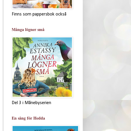
Finns som pappersbok också
Många lögner små
Del 3 i Månebyserien
En sång för Hedda