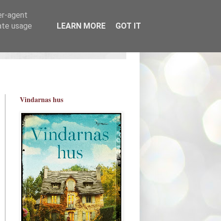
er-agent
rate usage
LEARN MORE
GOT IT
Vindarnas hus