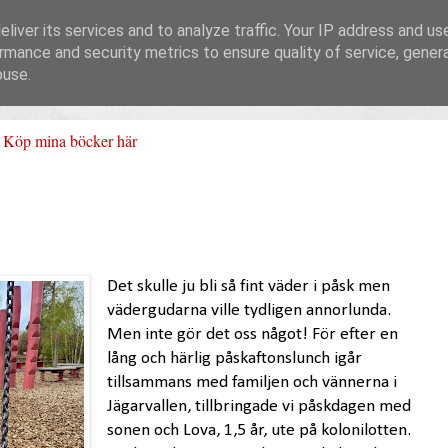
liver its services and to analyze traffic. Your IP address and us
rmance and security metrics to ensure quality of service, gene
buse.
Köp mina böcker här
Det skulle ju bli så fint väder i påsk men
vädergudarna ville tydligen annorlunda.
Men inte gör det oss något! För efter en
lång och härlig påskaftonslunch igår
tillsammans med familjen och vännerna i
Jägarvallen, tillbringade vi påskdagen med
sonen och Lova, 1,5 år, ute på kolonilotten.