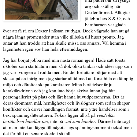
arg och skällig när
Dexter är med. Allt gick
jättebra hos S & O, och
barnbarnen var glada
över att få rå om Dexter i nästan ett dygn. Dock vägrade han att gå
några långa promenader utan ville tillbaka till huset pronto. Jag
antar att han trodde att han skulle missa oss annars. Väl hemma i
lägenheten igen sov han hela eftermiddagen.
Jag har börjat jobba med min nästa roman igen! Hade satt första
oktober som startdatum men så dök olika tankar och idéer upp som
jag var tvungen att rodda med. En del författare börjar med att
skissa på en intrig men jag startar alltid med att först hitta en lämplig
miljö och därefter skapa karaktärer. Mina berättelser är ju
karaktärsdrivna och jag kan inte börja skriva innan jag fått
persongalleriet på plats och lärt känna huvudpersonerna. Det är
deras drömmar, mål, hemligheter och livslögner som sedan skapar
konflikter och driver handlingen framåt, inte yttre händelser som i
t.ex. spänningslitteraturen. Fokus ligger alltså på
vem/vilka
berättelsen handlar om
, inte på
vad som händer
. Därmed inte sagt
att man inte kan lägga till något slags spänningsmoment också men
det får bli i ett senare skede i så fall.