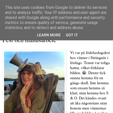
This site uses cookies from Google to deliver its services
and to analyze traffic. Your IP address and user-agent are
shared with Google along with performance and security
metrics to ensure quality of service, generate usage
▼
statistics, and to detect and address abuse.
tisdag 16 september 2025
LEARN MORE
GOT IT
Fest och manusarbete
Vi var på födelsedagsfest
hos vänner i Strängnäs i
lördags. Temat var roliga
hattar, vilket förklarar
bilden. 😀. Dexter fick
stanna hemma för en
gångs skull. Inte hemma
som ensam hemma så
klart, utan hemma hos S
& O. Det kändes ovant
att åka någonstans utan
honom men vännernas
lilla pudel blir så rysligt