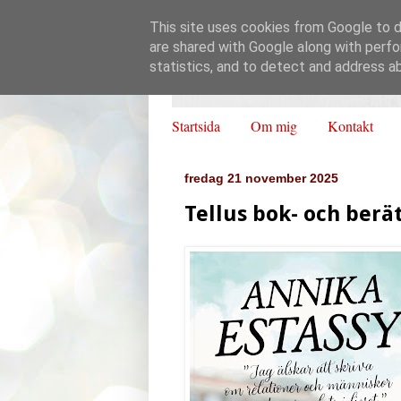
This site uses cookies from Google to de
are shared with Google along with perfo
statistics, and to detect and address a
Startsida
Om mig
Kontakt
fredag 21 november 2025
Tellus bok- och berät