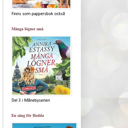
Finns som pappersbok också
Många lögner små
Del 3 i Månebyserien
En sång för Hedda