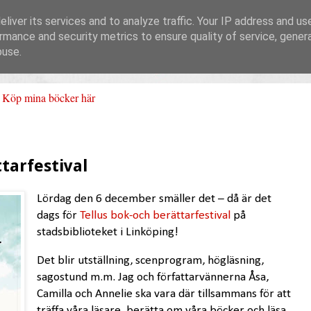
liver its services and to analyze traffic. Your IP address and us
rmance and security metrics to ensure quality of service, gene
buse.
Köp mina böcker här
tarfestival
Lördag den 6 december smäller det – då är det
dags för
Tellus bok-och berättarfestival
på
stadsbiblioteket i Linköping!
Det blir utställning, scenprogram, högläsning,
sagostund m.m. Jag och författarvännerna Åsa,
Camilla och Annelie ska vara där tillsammans för att
träffa våra läsare, berätta om våra böcker och läsa