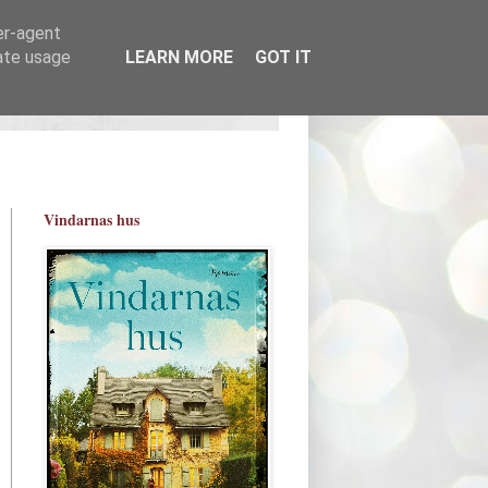
er-agent
rate usage
LEARN MORE
GOT IT
Vindarnas hus