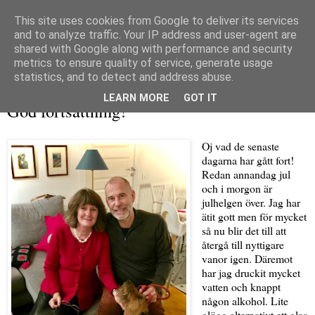
This site uses cookies from Google to deliver its services
and to analyze traffic. Your IP address and user-agent are
shared with Google along with performance and security
metrics to ensure quality of service, generate usage
▼
statistics, and to detect and address abuse.
fredag 26 december 2025
LEARN MORE
GOT IT
God fortsättning!
Oj vad de senaste
dagarna har gått fort!
Redan annandag jul
och i morgon är
julhelgen över. Jag har
ätit gott men för mycket
så nu blir det till att
återgå till nyttigare
vanor igen. Däremot
har jag druckit mycket
vatten och knappt
någon alkohol. Lite
glögg alternativt ett glas