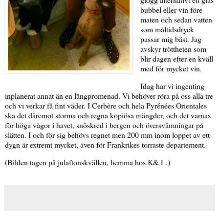
bubbel eller vin före
maten och sedan vatten
som måltidsdryck
passar mig bäst. Jag
avskyr tröttheten som
blir dagen efter en kväll
med för mycket vin.
Idag har vi ingenting
inplanerat annat än en långpromenad. Vi behöver röra på oss alla tre
och vi verkar få fint väder. I Cerbère och hela Pyrénées Orientales
ska det däremot storma och regna kopiösa mängder, och det varnas
för höga vågor i havet, snöskred i bergen och översvämningar på
slätten. I och för sig behövs regnet men 200 mm inom loppet av ett
dygn är extremt mycket, även för Frankrikes torraste departement.
(Bilden tagen på julaftonskvällen, hemma hos K& L.)