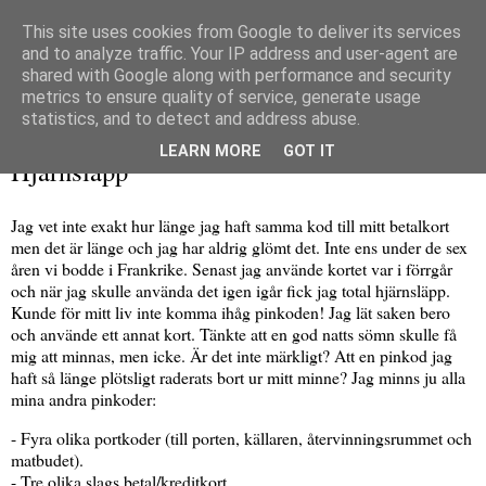
This site uses cookies from Google to deliver its services
and to analyze traffic. Your IP address and user-agent are
shared with Google along with performance and security
metrics to ensure quality of service, generate usage
▼
statistics, and to detect and address abuse.
måndag 1 december 2025
LEARN MORE
GOT IT
Hjärnsläpp
Jag vet inte exakt hur länge jag haft samma kod till mitt betalkort
men det är länge och jag har aldrig glömt det. Inte ens under de sex
åren vi bodde i Frankrike. Senast jag använde kortet var i förrgår
och när jag skulle använda det igen igår fick jag total hjärnsläpp.
Kunde för mitt liv inte komma ihåg pinkoden! Jag lät saken bero
och använde ett annat kort. Tänkte att en god natts sömn skulle få
mig att minnas, men icke. Är det inte märkligt? Att en pinkod jag
haft så länge plötsligt raderats bort ur mitt minne? Jag minns ju alla
mina andra pinkoder:
- Fyra olika portkoder (till porten, källaren, återvinningsrummet och
matbudet).
- Tre olika slags betal/kreditkort