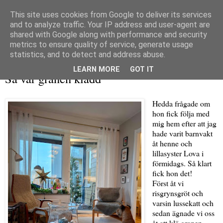
This site uses cookies from Google to deliver its services
and to analyze traffic. Your IP address and user-agent are
shared with Google along with performance and security
metrics to ensure quality of service, generate usage
▼
statistics, and to detect and address abuse.
tisdag 16 december 2025
LEARN MORE
GOT IT
Så var granen klädd
Hedda frågade om
hon fick följa med
mig hem efter att jag
hade varit barnvakt
åt henne och
lillasyster Lova i
förmidags. Så klart
fick hon det!
Först åt vi
risgrynsgröt och
varsin lussekatt och
sedan ägnade vi oss
åt att klä granen.