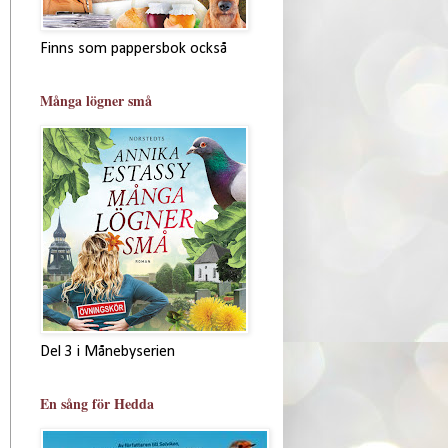
Finns som pappersbok också
Många lögner små
Del 3 i Månebyserien
En sång för Hedda