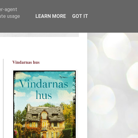
er-agent
rate usage
LEARN MORE
GOT IT
Vindarnas hus