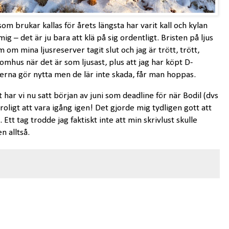
m brukar kallas för årets längsta har varit kall och kylan
mig – det är ju bara att klä på sig ordentligt. Bristen på ljus
om mina ljusreserver tagit slut och jag är trött, trött,
utomhus när det är som ljusast, plus att jag har köpt D-
nerna gör nytta men de lär inte skada, får man hoppas.
 har vi nu satt början av juni som deadline för när Bodil (dvs
roligt att vara igång igen! Det gjorde mig tydligen gott att
Ett tag trodde jag faktiskt inte att min skrivlust skulle
 alltså.