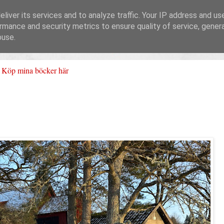
liver its services and to analyze traffic. Your IP address and us
rmance and security metrics to ensure quality of service, gene
buse.
Köp mina böcker här