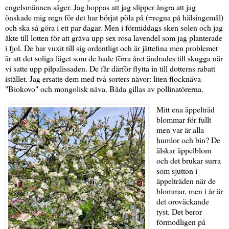
engelsmännen säger. Jag hoppas att jag slipper ångra att jag
önskade mig regn för det har börjat pöla på (=regna på hälsingemål)
och ska så göra i ett par dagar. Men i förmiddags sken solen och jag
åkte till lotten för att gräva upp sex rosa lavendel som jag planterade
i fjol. De har vuxit till sig ordentligt och är jättefina men problemet
är att det soliga läget som de hade förra året ändrades till skugga när
vi satte upp pilpalissaden. De får därför flytta in till dotterns rabatt
istället. Jag ersatte dem med två sorters nävor: liten flocknäva
"Biokovo" och mongolisk näva. Båda gillas av pollinatörerna.
Mitt ena äppelträd
blommar för fullt
men var är alla
humlor och bin? De
älskar äppelblom
och det brukar surra
som sjutton i
äppelträden när de
blommar, men i år är
det oroväckande
tyst. Det beror
förmodligen på