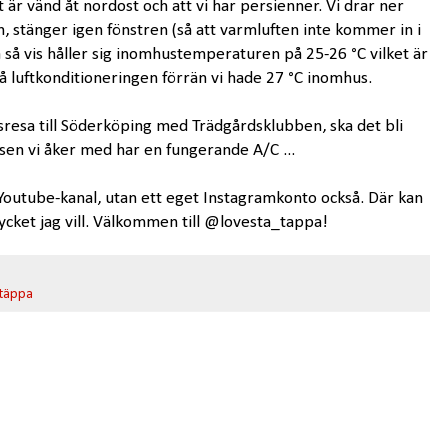
t är vänd åt nordost och att vi har persienner. Vi drar ner
 stänger igen fönstren (så att varmluften inte kommer in i
 så vis håller sig inomhustemperaturen på 25-26 °C vilket är
 på luftkonditioneringen förrän vi hade 27 °C inomhus.
sresa till Söderköping med Trädgårdsklubben, ska det bli
sen vi åker med har en fungerande A/C ...
Youtube-kanal, utan ett eget Instagramkonto också. Där kan
ycket jag vill. Välkommen till @lovesta_tappa!
 täppa