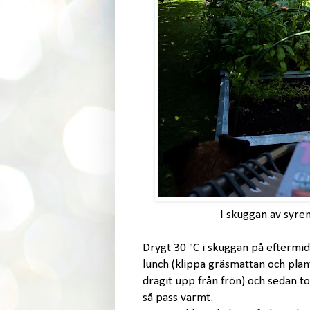
I skuggan av syre
Drygt 30 °C i skuggan på eftermidda
lunch (klippa gräsmattan och plan
dragit upp från frön) och sedan tog
så pass varmt.