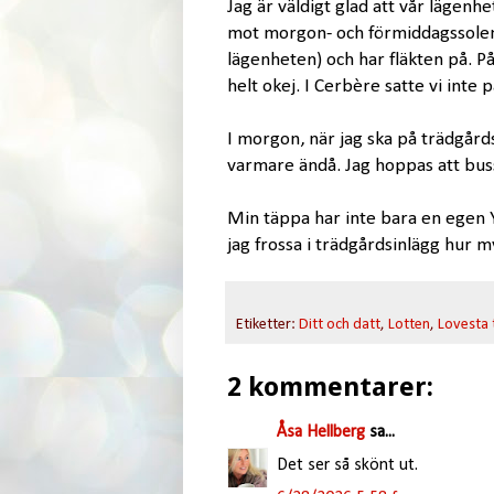
Jag är väldigt glad att vår lägenhe
mot morgon- och förmiddagssolen,
lägenheten) och har fläkten på. På
helt okej. I Cerbère satte vi inte
I morgon, när jag ska på trädgård
varmare ändå. Jag hoppas att bus
Min täppa har inte bara en egen 
jag frossa i trädgårdsinlägg hur m
Etiketter:
Ditt och datt
,
Lotten
,
Lovesta
2 kommentarer:
Åsa Hellberg
sa...
Det ser så skönt ut.