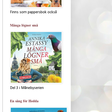
Finns som pappersbok också
Många lögner små
Del 3 i Månebyserien
En sång för Hedda