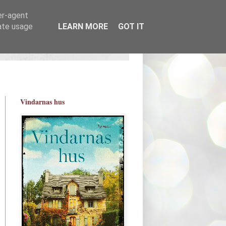
er-agent
rate usage
LEARN MORE
GOT IT
Vindarnas hus