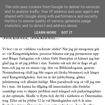
This site uses cookies from Google to deliver its services
and to analyze traffic. Your IP address and user-agent are
shared with Google along with performance and security
metrics to ensure quality of service, generate usage
▼
statistics, and to detect and address abuse.
fredag 21 november 2008
LEARN MORE
GOT IT
Stockholm, Stockholm...
Vi bor i en av världens vackraste städer! När jag på morgonen går
av vid Kungsträdgården, passerar båtarna när jag promenerar upp
mot Birger Jarlsgatan och vidare förbi Stureplan så känner jag hur
glad jag är att jag jobbar i stan. Samma sak när det är dags att gå
hem och jag tar en annan väg, den via Biblioteksgatan, genom
Norrmalmstorg (ifall jag blir sugen på färska blommor) och längst
med Kungsträdgården. Just nu är det julskyltning, glitter,
julstämning och allmänt härligt. Men paradoxalt nog så vill jag inte
bo i stan. Att kunna ha tillgång till innerstadens alla fördelar
samtidigt som vi slipper problem med trängsel och parkeringsplater
är det optimala. Skulle vi flytta fick det bli i närheten av Östermalms
torg. Efter att ha jobbat 12 år vid Humlegården och 6 år nära
Karlaplan känns Östermalm som mitt andra hem. Även T gillar