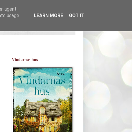
er-agent
rate usage
LEARN MORE
GOT IT
Vindarnas hus