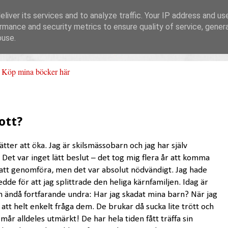
liver its services and to analyze traffic. Your IP address and us
rmance and security metrics to ensure quality of service, gene
buse.
Köp mina böcker här
ott?
ätter att öka. Jag är skilsmässobarn och jag har själv
Det var inget lätt beslut – det tog mig flera år att komma
lt att genomföra, men det var absolut nödvändigt. Jag hade
dde för att jag splittrade den heliga kärnfamiljen. Idag är
n ändå fortfarande undra: Har jag skadat mina barn? När jag
 att helt enkelt fråga dem. De brukar då sucka lite trött och
i mår alldeles utmärkt! De har hela tiden fått träffa sin