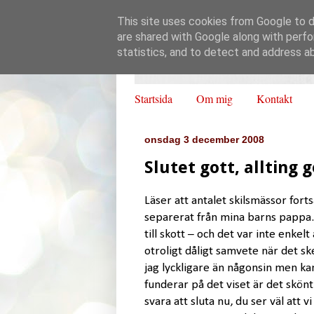
This site uses cookies from Google to de
are shared with Google along with perfo
statistics, and to detect and address a
Startsida
Om mig
Kontakt
onsdag 3 december 2008
Slutet gott, allting g
Läser att antalet skilsmässor forts
separerat från mina barns pappa. 
till skott – och det var inte enke
otroligt dåligt samvete när det ske
jag lyckligare än någonsin men ka
funderar på det viset är det skönt
svara att sluta nu, du ser väl att v