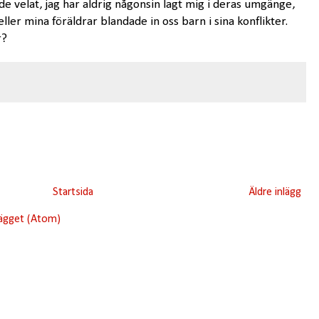
e velat, jag har aldrig någonsin lagt mig i deras umgänge,
ller mina föräldrar blandade in oss barn i sina konflikter.
r?
Startsida
Äldre inlägg
lägget (Atom)