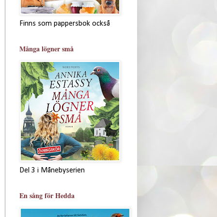
Finns som pappersbok också
Många lögner små
Del 3 i Månebyserien
En sång för Hedda