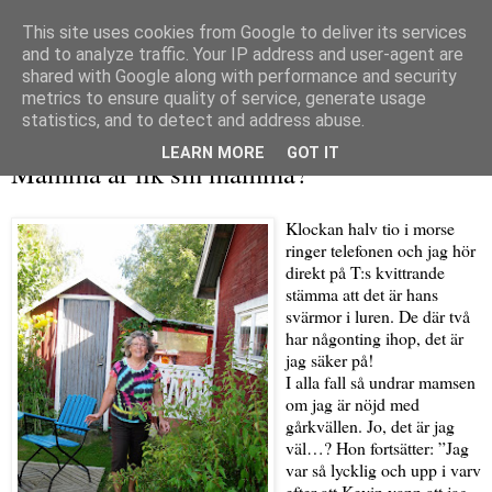
This site uses cookies from Google to deliver its services
and to analyze traffic. Your IP address and user-agent are
shared with Google along with performance and security
metrics to ensure quality of service, generate usage
▼
statistics, and to detect and address abuse.
lördag 13 december 2008
LEARN MORE
GOT IT
Mamma är lik sin mamma?
Klockan halv tio i morse
ringer telefonen och jag hör
direkt på T:s kvittrande
stämma att det är hans
svärmor i luren. De där två
har någonting ihop, det är
jag säker på!
I alla fall så undrar mamsen
om jag är nöjd med
gårkvällen. Jo, det är jag
väl…? Hon fortsätter: ”Jag
var så lycklig och upp i varv
efter att Kevin vann att jag