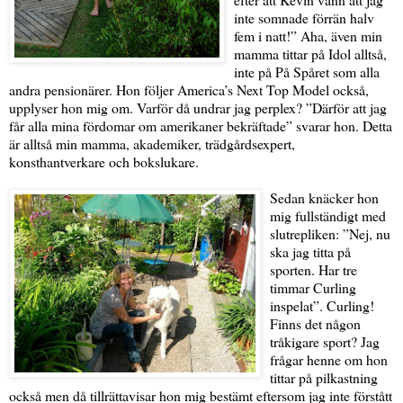
inte somnade förrän halv
fem i natt!” Aha, även min
mamma tittar på Idol alltså,
inte på På Spåret som alla
andra pensionärer. Hon följer America’s Next Top Model också,
upplyser hon mig om. Varför då undrar jag perplex? ”Därför att jag
får alla mina fördomar om amerikaner bekräftade” svarar hon. Detta
är alltså min mamma, akademiker, trädgårdsexpert,
konsthantverkare och bokslukare.
Sedan knäcker hon
mig fullständigt med
slutrepliken: ”Nej, nu
ska jag titta på
sporten. Har tre
timmar Curling
inspelat”. Curling!
Finns det någon
tråkigare sport? Jag
frågar henne om hon
tittar på pilkastning
också men då tillrättavisar hon mig bestämt eftersom jag inte förstått