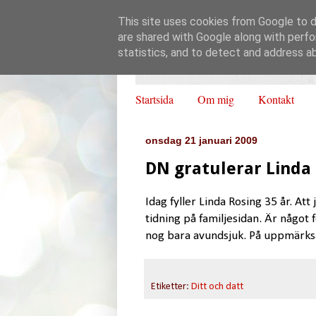
This site uses cookies from Google to de
are shared with Google along with perfo
statistics, and to detect and address a
Startsida
Om mig
Kontakt
onsdag 21 januari 2009
DN gratulerar Linda
Idag fyller Linda Rosing 35 år. A
tidning på familjesidan. Är något 
nog bara avundsjuk. På uppmärksa
Etiketter:
Ditt och datt