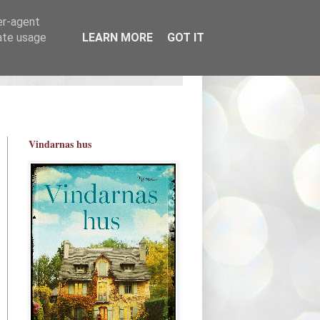
er-agent
rate usage
LEARN MORE
GOT IT
Vindarnas hus