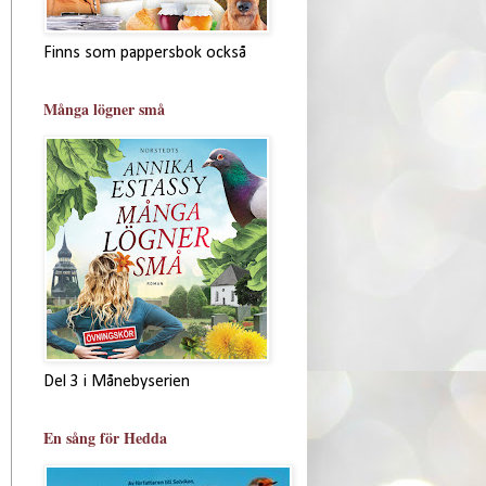
Finns som pappersbok också
Många lögner små
Del 3 i Månebyserien
En sång för Hedda