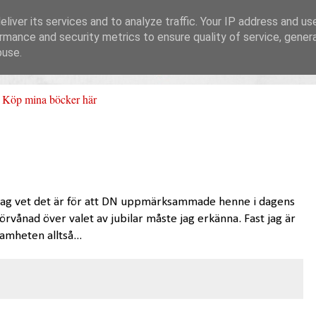
liver its services and to analyze traffic. Your IP address and us
rmance and security metrics to ensure quality of service, gene
buse.
Köp mina böcker här
tt jag vet det är för att DN uppmärksammade henne i dagens
förvånad över valet av jubilar måste jag erkänna. Fast jag är
mheten alltså...