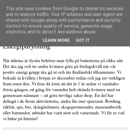
This site uses cookies from Google to deliver its services
and to analyze traffic. Your IP address and user-agent are
shared with Google along with performance and security
metrics to ensure quality of service, generate usage
▼
statistics, and to detect and address abuse.
onsdag 28 januari 2009
LEARN MORE
GOT IT
Energipåfyllning
När tiderna är dystra behöver man fylla på batterierna på olika sätt.
Det ska jag och tio andra kvinnor göra på fredagskväll när vår
positiv energi grupp ska gå ut och äta thailändskt tillsammans. Vi
bokade in kvällen i början av december redan och jag ser verkligen
fram emot den. Vi firar då även att det är 1 år sedan vi samlades
första gången, ett gäng för varandra helt okända kvinnor med en
gemensam nämnare – att göra trevliga saker ihop. En del har
deltagit i de flesta aktiviteterna, andra lite mer sparsamt. Bowling,
räkbåt, spa, bio, skärgårdsturer, skogspromenader, museumbesök
eller barrundor, utbudet har varit stort och varierande. Vi får se vad
vi hittar på härnäst!