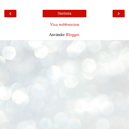
‹
›
Startsida
Visa webbversion
Använder
Blogger
.