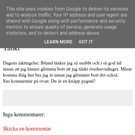
This site uses cookies from Google to deliver its services
and to analyze traffic. Your IP address and user-agent are
shared with Google along with performance and security
metrics to ensure quality of service, generate usage
▼
statistics, and to detect and address abuse.
onsdag 21 januari 2009
LEARN MORE
GOT IT
Tänkt
Dagens iakttagelse: Ibland tänker jag så snabbt och i så god tid
innan att jag hinner glömma bort att jag tänkt överhuvudtaget. Måste
komma ihåg hur bra jag är innan jag glömmer bort det också.
Sus kommentar på ovan: Du är en knäpp pygmé!
Inga kommentarer:
Skicka en kommentar