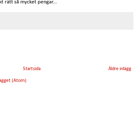
skt rätt så mycket pengar...
Startsida
Äldre inlägg
lägget (Atom)