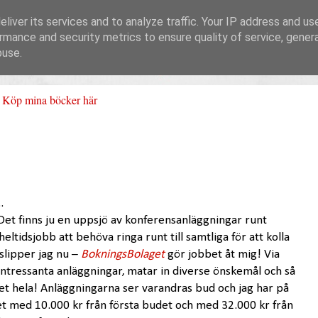
liver its services and to analyze traffic. Your IP address and us
rmance and security metrics to ensure quality of service, gene
buse.
Köp mina böcker här
.
. Det finns ju en uppsjö av konferensanläggningar runt
eltidsjobb att behöva ringa runt till samtliga för att kolla
slipper jag nu –
BokningsBolaget
gör jobbet åt mig! Via
intressanta anläggningar, matar in diverse önskemål och så
et hela! Anläggningarna ser varandras bud och jag har på
et med 10.000 kr från första budet och med 32.000 kr från