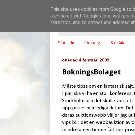
This site uses cookies from Google to de
are shared with Google along with perfo
statistics, and to detect and address a
Startsida
Om mig
Kontakt
onsdag 4 februari 2009
BokningsBolaget
Måste tipsa om en fantastisk sajt..
I juni ska vi ha en stor konferens
Stockholm och det skulle vara ett h
upp priser och lediga datum. Det 
deras auktionswebb väljer jag ut 
vips blir det en webbauktion av d
mindre än en timme fått ner pris