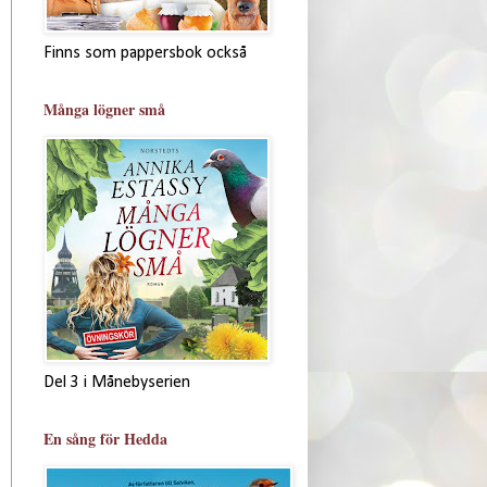
Finns som pappersbok också
Många lögner små
Del 3 i Månebyserien
En sång för Hedda