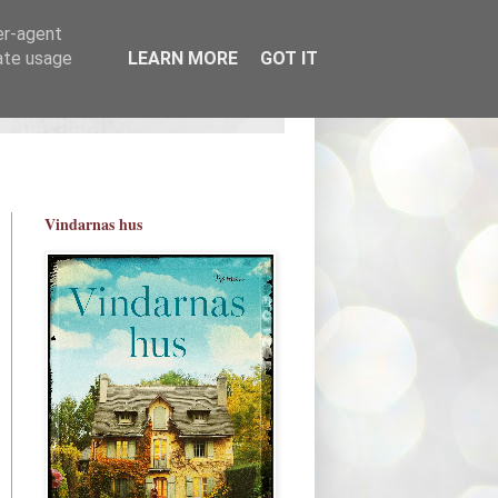
er-agent
rate usage
LEARN MORE
GOT IT
Vindarnas hus