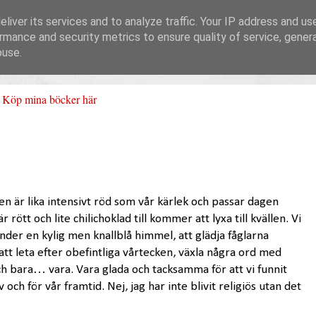
liver its services and to analyze traffic. Your IP address and us
rmance and security metrics to ensure quality of service, gene
buse.
Köp mina böcker här
en är lika intensivt röd som vår kärlek och passar dagen
 rött och lite chilichoklad till kommer att lyxa till kvällen. Vi
er en kylig men knallblå himmel, att glädja fåglarna
tt leta efter obefintliga vårtecken, växla några ord med
ch bara… vara. Vara glada och tacksamma för att vi funnit
v och för vår framtid. Nej, jag har inte blivit religiös utan det