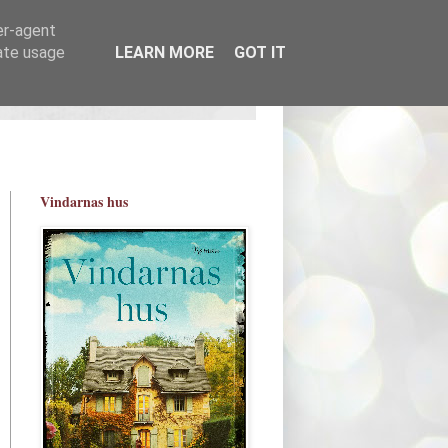
er-agent
rate usage
LEARN MORE
GOT IT
Vindarnas hus