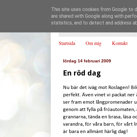
This site uses cookies from Google to de
are shared with Google along with perfo
statistics, and to detect and address a
Startsida
Om mig
Kontakt
lördag 14 februari 2009
En röd dag
Nu bär det iväg mot Roslagen! Bil
perfekt. Även vinet vi packat ner är
ser fram emot långpromenader und
genom att fylla på fröautomaten, a
grannarna, tända en brasa, läsa o
varandra, för våra barn, för vårt li
är bara en allmänt härlig dag!