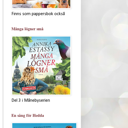
Finns som pappersbok också
Många lögner små
Del 3 i Månebyserien
En sång för Hedda