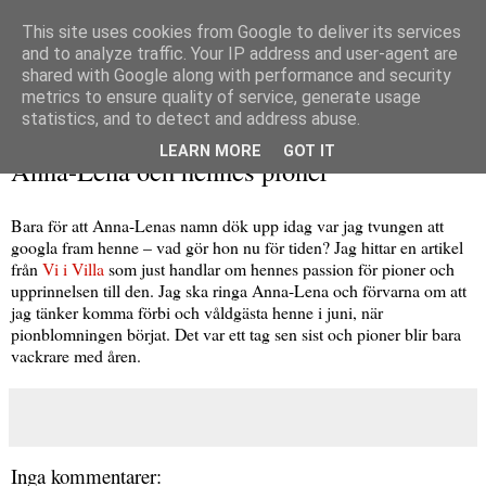
This site uses cookies from Google to deliver its services
and to analyze traffic. Your IP address and user-agent are
shared with Google along with performance and security
metrics to ensure quality of service, generate usage
▼
statistics, and to detect and address abuse.
söndag 29 mars 2009
LEARN MORE
GOT IT
Anna-Lena och hennes pioner
Bara för att Anna-Lenas namn dök upp idag var jag tvungen att
googla fram henne – vad gör hon nu för tiden? Jag hittar en artikel
från
Vi i Villa
som just handlar om hennes passion för pioner och
upprinnelsen till den. Jag ska ringa Anna-Lena och förvarna om att
jag tänker komma förbi och våldgästa henne i juni, när
pionblomningen börjat. Det var ett tag sen sist och pioner blir bara
vackrare med åren.
Inga kommentarer: