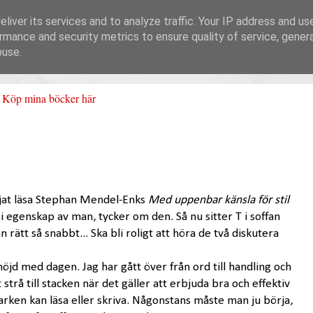
liver its services and to analyze traffic. Your IP address and us
rmance and security metrics to ensure quality of service, gene
buse.
Köp mina böcker här
jat läsa Stephan Mendel-Enks
Med uppenbar känsla för stil
 i egenskap av man, tycker om den. Så nu sitter T i soffan
 rätt så snabbt... Ska bli roligt att höra de två diskutera
nöjd med dagen. Jag har gått över från ord till handling och
 strå till stacken när det gäller att erbjuda bra och effektiv
arken kan läsa eller skriva. Någonstans måste man ju börja,