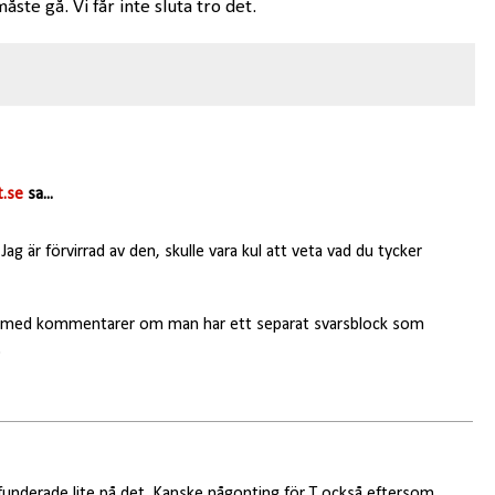
åste gå. Vi får inte sluta tro det.
.se
sa...
ag är förvirrad av den, skulle vara kul att veta vad du tycker
r med kommentarer om man har ett separat svarsblock som
.
 funderade lite på det. Kanske någonting för T också eftersom