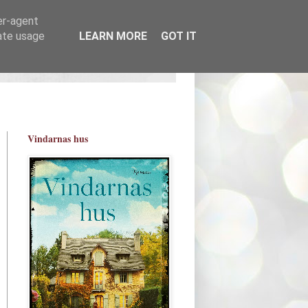
er-agent
rate usage
LEARN MORE
GOT IT
Vindarnas hus